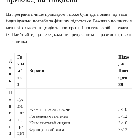
Ця програма є лише прикладом і може бути адаптована під ваші
індивідуальні потреби та фізичну підготовку. Важливо починати з
меншої кількості підходів та повторень, і поступово збільшувати
їх. Пам’ятайте, що перед кожним тренуванням — розминка, після
— заминка.
Гр
Підхо
Д
упа
ди/
е
м’
Вправи
Повт
н
язі
орен
ь
в
ня
П
о
Гру
н
ди,
Жим гантелей лежачи
3×10
е
пле
Розведення гантелей
3×12
д
чі,
Жим гантелей сидячи
3×10
і
три
Французький жим
3×12
л
цеп