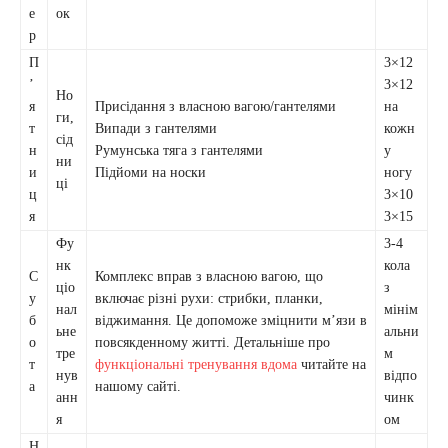
е
ок
р
П
3×12
’
3×12
Но
я
Присідання з власною вагою/гантелями
на
ги,
т
Випади з гантелями
кожн
сід
н
Румунська тяга з гантелями
у
ни
и
Підйоми на носки
ногу
ці
ц
3×10
я
3×15
Фу
3-4
нк
кола
С
Комплекс вправ з власною вагою, що
ціо
з
у
включає різні рухи: стрибки, планки,
нал
мінім
б
віджимання. Це допоможе зміцнити м’язи в
ьне
альни
о
повсякденному житті. Детальніше про
тре
м
т
функціональні тренування вдома
читайте на
нув
відпо
а
нашому сайті.
анн
чинк
я
ом
Н