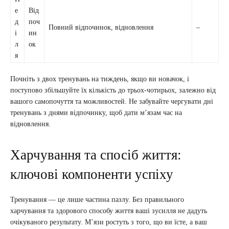
е
Від
д
поч
Повний відпочинок, відновлення
–
і
ин
л
ок
я
Почніть з двох тренувань на тиждень, якщо ви новачок, і
поступово збільшуйте їх кількість до трьох-чотирьох, залежно від
вашого самопочуття та можливостей. Не забувайте чергувати дні
тренувань з днями відпочинку, щоб дати м’язам час на
відновлення.
Харчування та спосіб життя:
ключові компоненти успіху
Тренування — це лише частина пазлу. Без правильного
харчування та здорового способу життя ваші зусилля не дадуть
очікуваного результату. М’язи ростуть з того, що ви їсте, а ваш