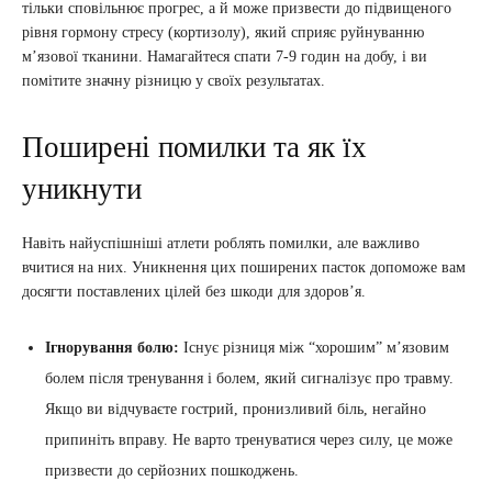
тільки сповільнює прогрес, а й може призвести до підвищеного
рівня гормону стресу (кортизолу), який сприяє руйнуванню
м’язової тканини. Намагайтеся спати 7-9 годин на добу, і ви
помітите значну різницю у своїх результатах.
Поширені помилки та як їх
уникнути
Навіть найуспішніші атлети роблять помилки, але важливо
вчитися на них. Уникнення цих поширених пасток допоможе вам
досягти поставлених цілей без шкоди для здоров’я.
Ігнорування болю:
Існує різниця між “хорошим” м’язовим
болем після тренування і болем, який сигналізує про травму.
Якщо ви відчуваєте гострий, пронизливий біль, негайно
припиніть вправу. Не варто тренуватися через силу, це може
призвести до серйозних пошкоджень.