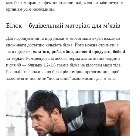
метаболізм працює ефективно лише тоді, коли ви забезпечуєте
організм усім необхідним.
Білок – будівельний матеріал для м’язів
Для нарощування та підтримки м’язової маси вкрай важливо
споживати достатню кількість білка. Його можна отримати з
таких джерел, як
м’ясо, риба, яйця, молочні продукти, бобові
та горіхи
. Рекомендована добова норма для активної людини
після 40 — близько 1,2-1,6 грамів білка на кілограм маси тіла.
Розподіліть споживання білка рівномірно протягом дня, щоб
забезпечити постійне “постачання” амінокислот для м’язів.