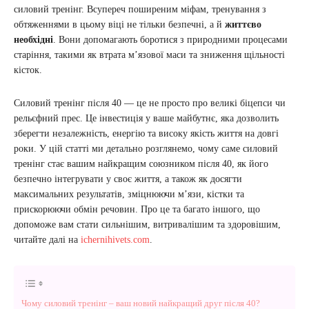
силовий тренінг. Всупереч поширеним міфам, тренування з
обтяженнями в цьому віці не тільки безпечні, а й
життєво
необхідні
. Вони допомагають боротися з природними процесами
старіння, такими як втрата м’язової маси та зниження щільності
кісток.
Силовий тренінг після 40 — це не просто про великі біцепси чи
рельєфний прес. Це інвестиція у ваше майбутнє, яка дозволить
зберегти незалежність, енергію та високу якість життя на довгі
роки. У цій статті ми детально розглянемо, чому саме силовий
тренінг стає вашим найкращим союзником після 40, як його
безпечно інтегрувати у своє життя, а також як досягти
максимальних результатів, зміцнюючи м’язи, кістки та
прискорюючи обмін речовин. Про це та багато іншого, що
допоможе вам стати сильнішим, витривалішим та здоровішим,
читайте далі на
ichernihivets.com
.
Чому силовий тренінг – ваш новий найкращий друг після 40?