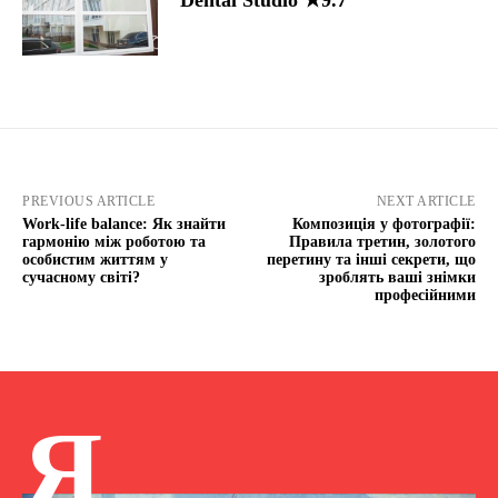
Dental Studio ★9.7
PREVIOUS ARTICLE
NEXT ARTICLE
Work-life balance: Як знайти
Композиція у фотографії:
гармонію між роботою та
Правила третин, золотого
особистим життям у
перетину та інші секрети, що
сучасному світі?
зроблять ваші знімки
професійними
Я