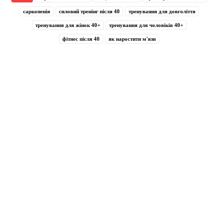
саркопенія
силовий тренінг після 40
тренування для довголіття
тренування для жінок 40+
тренування для чоловіків 40+
фітнес після 40
як наростити м'язи