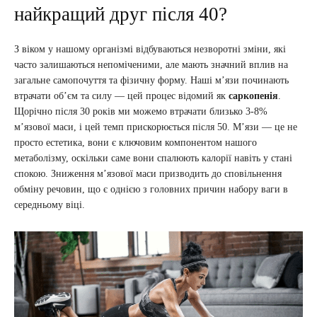
найкращий друг після 40?
З віком у нашому організмі відбуваються незворотні зміни, які
часто залишаються непоміченими, але мають значний вплив на
загальне самопочуття та фізичну форму. Наші м’язи починають
втрачати об’єм та силу — цей процес відомий як
саркопенія
.
Щорічно після 30 років ми можемо втрачати близько 3-8%
м’язової маси, і цей темп прискорюється після 50. М’язи — це не
просто естетика, вони є ключовим компонентом нашого
метаболізму, оскільки саме вони спалюють калорії навіть у стані
спокою. Зниження м’язової маси призводить до сповільнення
обміну речовин, що є однією з головних причин набору ваги в
середньому віці.