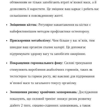
обтяженням не тільки запобігають втраті м’язової маси, а й
дозволяють її наростити. Це зміцнює ваш каркас і робить вас
сильнішими в повсякденному житті.
Зміцнення кісток:
Регулярне навантаження на кістки є
найефективнішим методом профілактики остеопорозу.
Прискорення метаболізму:
Чим більше у вас м’язів, тим
швидше ваш організм спалює калорії. Це допомагає
підтримувати здорову вагу та запобігати ожирінню.
Покращення гормонального фону:
Силові тренування
стимулюють вироблення анаболічних гормонів, таких як
тестостерон та гормон росту, які важливі для підтримання
м’язової маси та загального тонусу організму.
Зменшення ризику хронічних захворювань:
Дослідження
показують, що силовий тренінг знижує ризик розвитку
діабету 2 типу, серцево-судинних захворювань, а також