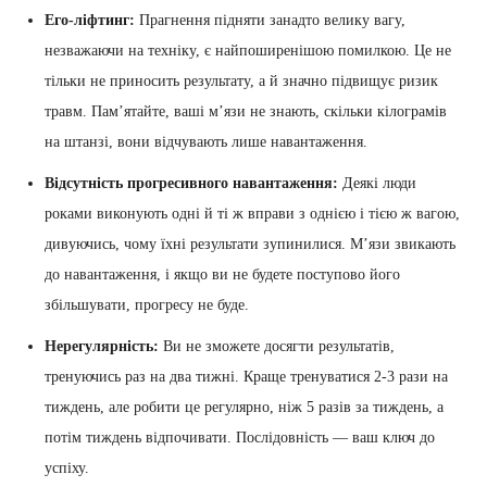
Его-ліфтинг:
Прагнення підняти занадто велику вагу,
незважаючи на техніку, є найпоширенішою помилкою. Це не
тільки не приносить результату, а й значно підвищує ризик
травм. Пам’ятайте, ваші м’язи не знають, скільки кілограмів
на штанзі, вони відчувають лише навантаження.
Відсутність прогресивного навантаження:
Деякі люди
роками виконують одні й ті ж вправи з однією і тією ж вагою,
дивуючись, чому їхні результати зупинилися. М’язи звикають
до навантаження, і якщо ви не будете поступово його
збільшувати, прогресу не буде.
Нерегулярність:
Ви не зможете досягти результатів,
тренуючись раз на два тижні. Краще тренуватися 2-3 рази на
тиждень, але робити це регулярно, ніж 5 разів за тиждень, а
потім тиждень відпочивати. Послідовність — ваш ключ до
успіху.