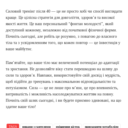
Силовий тренінг після 40 — це не просто хобі чи спосіб виглядати
краще. Це цілісна стратегія для довголіття, здоров’я та високої
якості життя. Це ваш персональний “фонтан молодості”, який
доступний кожному, незалежно від початкової фізичної форми.
Почніть сьогодні, але робіть це розумно, з повагою до власного
тіла та з усвідомленням того, що кожен повтор — це інвестиція у
ваше майбутнє.
Пам’ятайте, що ваше тіло має величезний потенціал до адаптації
та зростання. Не дозволяйте віку стати перешкодою на шляху до
сили та здоров’я. Навпаки, використовуйте свій досвід і мудрість,
щоб підійти до тренувань з максимальною відповідальністю та
ентузіазмом. Сила — це не лише про м’язи, це про впевненість,
витривалість і можливість насолоджуватися життям на повну.
Почніть свій шлях сьогодні, і ви будете приємно здивовані, на що
здатне ваше тіло!
TAGS
вправи з гантелями
зміцнення кісток
прискорити метаболізм