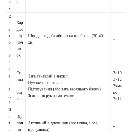
о
с
к
В
і
Кар
в
діо,
т
від
Швидка ходьба або легка пробіжка (30-40
–
о
поч
хв)
р
ин
о
ок
к
С
Сп
3×10
е
Тяга гантелей в нахилі
ина
3×12
р
Пуловер з гантеллю
,
3xма
е
Підтягування (або тяга верхнього блоку)
біц
кс
д
Згинання рук з гантелями
епс
3×12
а
Ч
е
Від
т
поч
Активний відпочинок (розтяжка, йога,
–
в
ин
прогулянка)