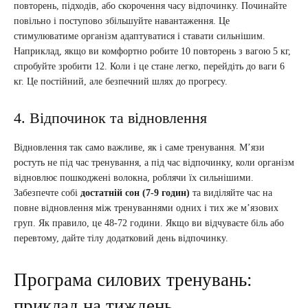
повторень, підходів, або скорочення часу відпочинку. Починайте
повільно і поступово збільшуйте навантаження. Це
стимулюватиме організм адаптуватися і ставати сильнішим.
Наприклад, якщо ви комфортно робите 10 повторень з вагою 5 кг,
спробуйте зробити 12. Коли і це стане легко, перейдіть до ваги 6
кг. Це постійний, але безпечний шлях до прогресу.
4. Відпочинок та відновлення
Відновлення так само важливе, як і саме тренування. М’язи
ростуть не під час тренування, а під час відпочинку, коли організм
відновлює пошкоджені волокна, роблячи їх сильнішими.
Забезпечте собі
достатній сон (7-9 годин)
та виділяйте час на
повне відновлення між тренуваннями одних і тих же м’язових
груп. Як правило, це 48-72 години. Якщо ви відчуваєте біль або
перевтому, дайте тілу додатковий день відпочинку.
Програма силових тренувань:
приклад на тиждень