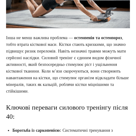
Інша не менш важлива проблема —
остеопенія та остеопороз
,
тобто втрата кісткової маси. Кістки стають крихкими, що значно
підвищує ризик переломів. Навіть незначні травми можуть мати
серйозні наслідки. Силовий тренінг є єдиним видом фізичної
активності, який безпосередньо стимулює ріст і ущільнення
кісткової тканини. Коли м’язи скорочуються, вони створюють
навантаження на кістки, що стимулює організм відкладати більше
мінералів, таких як кальцій, роблячи кістки міцнішими та
стійкішими.
Ключові переваги силового тренінгу після
40:
Боротьба із саркопенією:
Систематичні тренування з