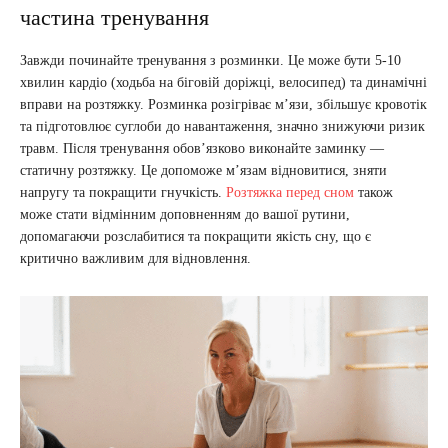
частина тренування
Завжди починайте тренування з розминки. Це може бути 5-10
хвилин кардіо (ходьба на біговій доріжці, велосипед) та динамічні
вправи на розтяжку. Розминка розігріває м’язи, збільшує кровотік
та підготовлює суглоби до навантаження, значно знижуючи ризик
травм. Після тренування обов’язково виконайте заминку —
статичну розтяжку. Це допоможе м’язам відновитися, зняти
напругу та покращити гнучкість.
Розтяжка перед сном
також
може стати відмінним доповненням до вашої рутини,
допомагаючи розслабитися та покращити якість сну, що є
критично важливим для відновлення.