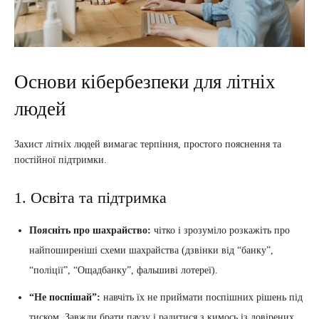
Основи кібербезпеки для літніх
людей
Захист літніх людей вимагає терпіння, простого пояснення та
постійної підтримки.
1. Освіта та підтримка
Поясніть про шахрайство:
чітко і зрозуміло розкажіть про
найпоширеніші схеми шахрайства (дзвінки від “банку”,
“поліції”, “Ощадбанку”, фальшиві лотереї).
“Не поспішай”:
навчіть їх не приймати поспішних рішень під
тиском. Завжди брати паузу і радитися з кимось із довірених