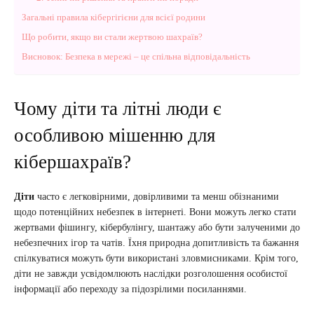
Загальні правила кібергігієни для всієї родини
Що робити, якщо ви стали жертвою шахраїв?
Висновок: Безпека в мережі – це спільна відповідальність
Чому діти та літні люди є
особливою мішенню для
кібершахраїв?
Діти
часто є легковірними, довірливими та менш обізнаними
щодо потенційних небезпек в інтернеті. Вони можуть легко стати
жертвами фішингу, кібербулінгу, шантажу або бути залученими до
небезпечних ігор та чатів. Їхня природна допитливість та бажання
спілкуватися можуть бути використані зловмисниками. Крім того,
діти не завжди усвідомлюють наслідки розголошення особистої
інформації або переходу за підозрілими посиланнями.