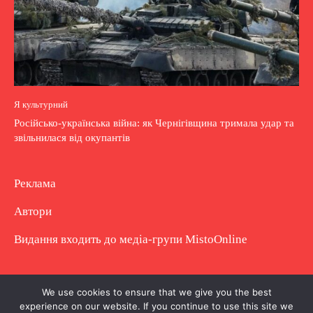
Я культурний
Російсько-українська війна: як Чернігівщина тримала удар та
звільнилася від окупантів
Реклама
Автори
Видання входить до медіа-групи
MistoOnline
Copyright © Повне використання матеріалу
We use cookies to ensure that we give you the best
experience on our website. If you continue to use this site we
заборонено. Частково можна з гіперпосиланням.