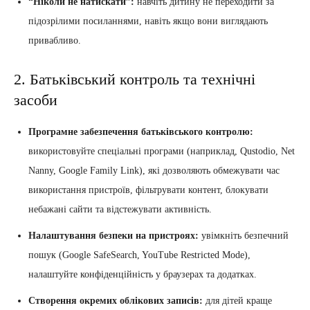
“Ніколи не натискати”:
навчіть дитину не переходити за
підозрілими посиланнями, навіть якщо вони виглядають
привабливо.
2. Батьківський контроль та технічні
засоби
Програмне забезпечення батьківського контролю:
використовуйте спеціальні програми (наприклад, Qustodio, Net
Nanny, Google Family Link), які дозволяють обмежувати час
використання пристроїв, фільтрувати контент, блокувати
небажані сайти та відстежувати активність.
Налаштування безпеки на пристроях:
увімкніть безпечний
пошук (Google SafeSearch, YouTube Restricted Mode),
налаштуйте конфіденційність у браузерах та додатках.
Створення окремих облікових записів:
для дітей краще