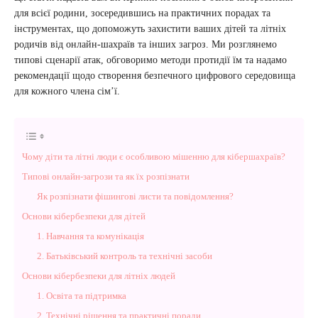
для всієї родини, зосередившись на практичних порадах та
інструментах, що допоможуть захистити ваших дітей та літніх
родичів від онлайн-шахраїв та інших загроз. Ми розглянемо
типові сценарії атак, обговоримо методи протидії їм та надамо
рекомендації щодо створення безпечного цифрового середовища
для кожного члена сім’ї.
Чому діти та літні люди є особливою мішенню для кібершахраїв?
Типові онлайн-загрози та як їх розпізнати
Як розпізнати фішингові листи та повідомлення?
Основи кібербезпеки для дітей
1. Навчання та комунікація
2. Батьківський контроль та технічні засоби
Основи кібербезпеки для літніх людей
1. Освіта та підтримка
2. Технічні рішення та практичні поради