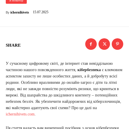
Я новатор
15.07.2025
ichernihivets
By
SHARE
У сучасному цифровому світі, де інтернет став невіддільною
частиною нашого повсякденного життя,
кібербезпека
є ключовим
аспектом захисту не лише особистих даних, а й добробуту всієї
родини. Особливо вразливими до онлайн-загроз є діти та літні
люди, які не завжди повністю розуміють ризики, що криються в
мережі. Від шахрайства до шкідливого контенту – потенційних
небезпек безліч. Як убезпечити найдорожчих від кіберзлочинців,
які майстерно адаптують свої схеми? Про це далі на
ichernihivets.com
.
Ця стаття надасть вам вичерпний посібник з основ кібербезпеки