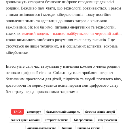
допоможуть створити безпечне цифрове середовище для всієї
родини. Важливо пам’ятати, що технології розвиваються, і разом
з ними змінюються і методи кіберзлочинців. Тому постійне
оновлення знань та адаптація до нових загроз є критично
важливими. Як ми бачимо, питання енергетики та технологій,
таких як
зелений водень – паливо майбутнього чи черговий хайп
,
також вимагають глибокого розуміння та аналізу ризиків. І це
стосується не лише технічних, а й соціальних аспектів, зокрема,
кібербезпеки.
Інвестуйте свій час та зусилля у навчання кожного члена родини
основам цифрової гігієни. Спільні зусилля зроблять інтернет
безпечним простором для дітей, підлітків та людей похилого віку,
дозволяючи їм користуватися всіма перевагами цифрового світу
без страху перед прихованими загрозами.
TAGS
антивірус
батьківський контроль
безпека літніх людей
захист дітей онлайн
інтернет-безпека
Кібербезпека
кіберзлочини
онлайн-шахрайство
фішинг
цифрова гігієна