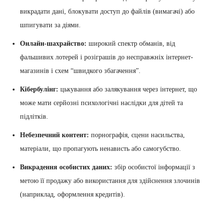
викрадати дані, блокувати доступ до файлів (вимагачі) або
шпигувати за діями.
Онлайн-шахрайство:
широкий спектр обманів, від
фальшивих лотерей і розіграшів до несправжніх інтернет-
магазинів і схем “швидкого збагачення”.
Кібербулінг:
цькування або залякування через інтернет, що
може мати серйозні психологічні наслідки для дітей та
підлітків.
Небезпечний контент:
порнографія, сцени насильства,
матеріали, що пропагують ненависть або самогубство.
Викрадення особистих даних:
збір особистої інформації з
метою її продажу або використання для здійснення злочинів
(наприклад, оформлення кредитів).