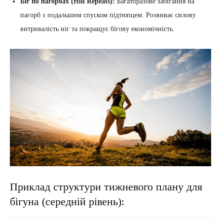
Біг по пагорбах (Hill Repeats):
Багаторазове забігання на
пагорб з подальшим спуском підтюпцем. Розвиває силову
витривалість ніг та покращує бігову економічність.
Приклад структури тижневого плану для
бігуна (середній рівень):