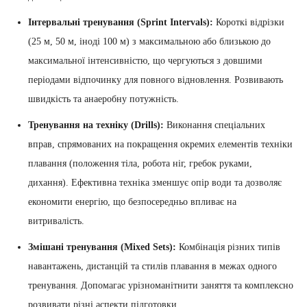
Інтервальні тренування (Sprint Intervals):
Короткі відрізки
(25 м, 50 м, іноді 100 м) з максимальною або близькою до
максимальної інтенсивністю, що чергуються з довшими
періодами відпочинку для повного відновлення. Розвивають
швидкість та анаеробну потужність.
Тренування на техніку (Drills):
Виконання спеціальних
вправ, спрямованих на покращення окремих елементів техніки
плавання (положення тіла, робота ніг, гребок руками,
дихання). Ефективна техніка зменшує опір води та дозволяє
економити енергію, що безпосередньо впливає на
витривалість.
Змішані тренування (Mixed Sets):
Комбінація різних типів
навантажень, дистанцій та стилів плавання в межах одного
тренування. Допомагає урізноманітнити заняття та комплексно
розвивати різні аспекти підготовки.