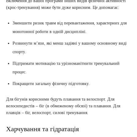
Включення до вашої програми інших видів фізичної активності
(крос-тренування) може бути дуже корисним. Це допомагає:
Зменшити ризик травм від перевантаження, характерних для
монотонної роботи в одній дисципліні.
Розвинути м’язи, які менш задіяні у вашому основному виді
спорту.
Підтримати мотивацію та урізноманітнити тренувальний
процес.
Покращити загальну фізичну підготовку.
Для бігунів корисними будуть плавання та велоспорт. Для
велосипедистів – біг (в обмеженому обсязі) та плавання. Для
плавців – біг, велоспорт, силові тренування.
Харчування та гідратація