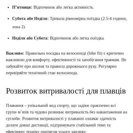
П’ятниця:
Відпочинок або легка активність.
Субота або Неділя:
Тривала рівномірна поїздка (2.5-4 години,
зона 2).
Неділя або Субота:
Відпочинок або легка поїздка.
Важливо:
Правильна посадка на велосипеді (bike fit) є критично
важливою для комфорту, ефективності та запобігання травмам. Не
забувайте про шолом та правила дорожнього руху. Регулярно
перевіряйте технічний стан велосипеда.
Розвиток витривалості для плавців
Плавання – унікальний вид спорту, що задіює практично всі
групи м’язів та чудово розвиває витривалість без навантаження на
суглоби. Розвиток витривалості у плаванні означає здатність
долати довші дистанції, підтримувати стабільний темп та
ефективну техніку протягом усього запливу.