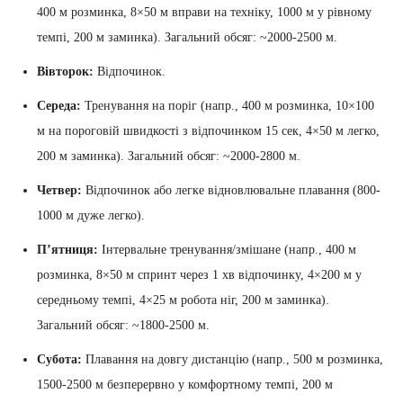
400 м розминка, 8×50 м вправи на техніку, 1000 м у рівному
темпі, 200 м заминка). Загальний обсяг: ~2000-2500 м.
Вівторок:
Відпочинок.
Середа:
Тренування на поріг (напр., 400 м розминка, 10×100
м на пороговій швидкості з відпочинком 15 сек, 4×50 м легко,
200 м заминка). Загальний обсяг: ~2000-2800 м.
Четвер:
Відпочинок або легке відновлювальне плавання (800-
1000 м дуже легко).
П’ятниця:
Інтервальне тренування/змішане (напр., 400 м
розминка, 8×50 м спринт через 1 хв відпочинку, 4×200 м у
середньому темпі, 4×25 м робота ніг, 200 м заминка).
Загальний обсяг: ~1800-2500 м.
Субота:
Плавання на довгу дистанцію (напр., 500 м розминка,
1500-2500 м безперервно у комфортному темпі, 200 м