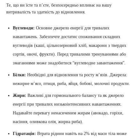
Те, що ви їсте та п’єте, безпосередньо впливає на вашу
витривалість та здатність до відновлення.
Вуглеводи:
Основне джерело енергії для тривалих
навантажень. Забезпечте достатнє споживання складних
вуглеводів (каші, цільнозерновий хліб, макарони з твердих
сортів, овочі, фрукти). Перед тривалими тренуваннями або
змаганнями може знадобитися “вуглеводне завантаження”.
Білки:
Необхідні для відновлення та росту м’язів. Джерела:
нежирне м’ясо, птиця, риба, яйця, бобові, молочні продукти.
Жири:
Важливі для гормонального балансу та як джерело
енергії при тривалих низькоінтенсивних навантаженнях.
Надавайте перевагу ненасиченим жирам (авокадо, горіхи,
насіння, оливкова олія, жирна риба).
Гідратація:
Втрата рідини навіть на 2% від маси тіла може