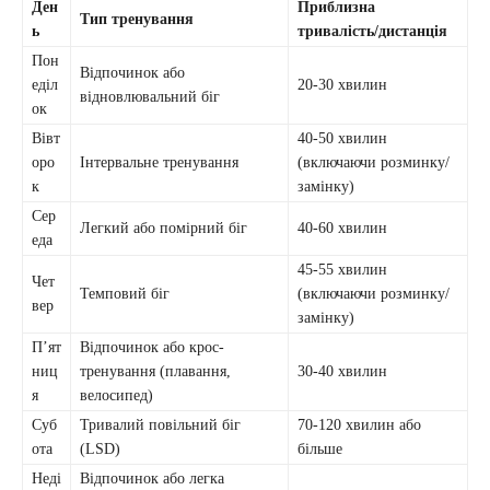
Ден
Приблизна
Тип тренування
ь
тривалість/дистанція
Пон
Відпочинок або
еділ
20-30 хвилин
відновлювальний біг
ок
Вівт
40-50 хвилин
оро
Інтервальне тренування
(включаючи розминку/
к
замінку)
Сер
Легкий або помірний біг
40-60 хвилин
еда
45-55 хвилин
Чет
Темповий біг
(включаючи розминку/
вер
замінку)
П’ят
Відпочинок або крос-
ниц
тренування (плавання,
30-40 хвилин
я
велосипед)
Суб
Тривалий повільний біг
70-120 хвилин або
ота
(LSD)
більше
Неді
Відпочинок або легка