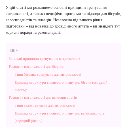
У цій статті ми розглянемо основні принципи тренування
витривалості, а також специфічні програми та підходи для бігунів,
велосипедистів та плавців. Незалежно від вашого рівня
підготовки – від новачка до досвідченого атлета – ви знайдете тут
корисні поради та рекомендації.
Загальні принципи тренування витривалості
Розвиток витривалості для бігунів
Типи бігових тренувань для витривалості:
Приклад структури тижневого плану для бігуна (середній
рівень):
Розвиток витривалості для велосипедистів
Типи велотренувань для витривалості:
Приклад структури тижневого плану для велосипедиста
(середній рівень):