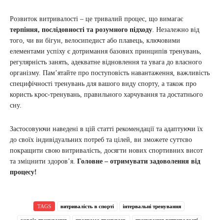
Розвиток витривалості – це тривалий процес, що вимагає
терпіння, послідовності та розумного підходу
. Незалежно від
того, чи ви бігун, велосипедист або плавець, ключовими
елементами успіху є дотримання базових принципів тренувань,
регулярність занять, адекватне відновлення та увага до власного
організму. Пам’ятайте про поступовість навантаження, важливість
специфічності тренувань для вашого виду спорту, а також про
користь крос-тренувань, правильного харчування та достатнього
сну.
Застосовуючи наведені в цій статті рекомендації та адаптуючи їх
до своїх індивідуальних потреб та цілей, ви зможете суттєво
покращити свою витривалість, досягти нових спортивних висот
та зміцнити здоров’я.
Головне – отримувати задоволення від
процесу!
TAGS
витривалість в спорті
інтервальні тренування
кардіо тренування
програма тренувань
тренування витривалості