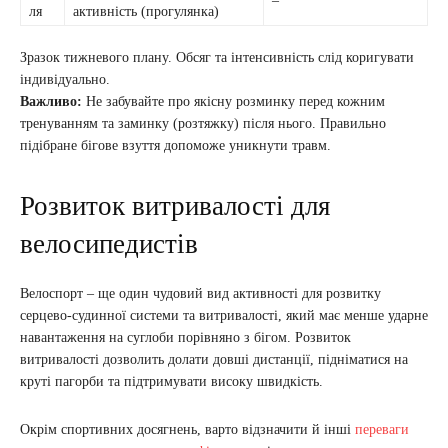
–
ля
активність (прогулянка)
Зразок тижневого плану. Обсяг та інтенсивність слід коригувати
індивідуально.
Важливо:
Не забувайте про якісну розминку перед кожним
тренуванням та заминку (розтяжку) після нього. Правильно
підібране бігове взуття допоможе уникнути травм.
Розвиток витривалості для
велосипедистів
Велоспорт – ще один чудовий вид активності для розвитку
серцево-судинної системи та витривалості, який має менше ударне
навантаження на суглоби порівняно з бігом. Розвиток
витривалості дозволить долати довші дистанції, підніматися на
круті пагорби та підтримувати високу швидкість.
Окрім спортивних досягнень, варто відзначити й інші
переваги