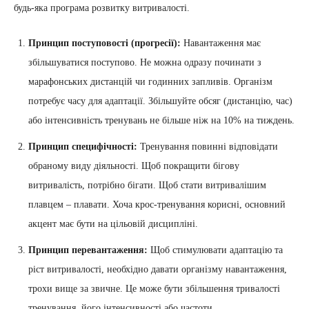
будь-яка програма розвитку витривалості.
Принцип поступовості (прогресії):
Навантаження має
збільшуватися поступово. Не можна одразу починати з
марафонських дистанцій чи годинних запливів. Організм
потребує часу для адаптації. Збільшуйте обсяг (дистанцію, час)
або інтенсивність тренувань не більше ніж на 10% на тиждень.
Принцип специфічності:
Тренування повинні відповідати
обраному виду діяльності. Щоб покращити бігову
витривалість, потрібно бігати. Щоб стати витривалішим
плавцем – плавати. Хоча крос-тренування корисні, основний
акцент має бути на цільовій дисципліні.
Принцип перевантаження:
Щоб стимулювати адаптацію та
ріст витривалості, необхідно давати організму навантаження,
трохи вище за звичне. Це може бути збільшення тривалості
тренування, його інтенсивності або частоти.