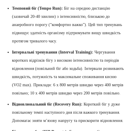
Темповий біг (Tempo Run):
Біг на середню дистанцію
(зазвичай 20-40 хвилин) з інтенсивністю, близькою до
анаеробного порогу (“комфортно важко”). Цей тип тренувань
підвищує здатність організму підтримувати вищу швидкість
протягом тривалого часу.
Інтервальні тренування (Interval Training):
Чергування
коротких відрізків бігу з високою інтенсивністю та періодів
відновлення (повільний біг або ходьба). Інтервали розвивають
швидкість, потужність та максимальне споживання кисню
(VO2 max). Приклади: 6 x 800 метрів швидко через 400 метрів
повільно; 10 x 400 метрів швидко через 200 метрів повільно.
Відновлювальний біг (Recovery Run):
Короткий біг у дуже
повільному темпі наступного дня після важкого тренування.
Допомагає зняти м’язову напругу та прискорити відновлення.