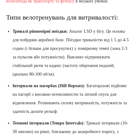
велосипеда як транспорту та фітнесу
в міських умовах.
Типи велотренувань для витривалості:
Тривалі рівномірні поїздки:
Аналог LSD у бігу. Це основа
для побудови аеробної бази. Поїздки тривалістю від 1.5 до 4-5
годин (і більше для просунутих) у помірному темпі (зона 2-3
за пульсом або потужністю). Важливо підтримувати
стабільний ритм та каденс (частоту обертання педалей,
ідеально 80-100 об/хв).
Інтервали на пагорбах (Hill Repeats):
Багаторазові підйоми
на пагорб з високою інтенсивністю та легкий спуск для
відновлення. Розвивають силову витривалість, потужність та
здатність долати рельєф.
Темпові інтервали (Tempo Intervals):
Тривалі інтервали (10-
30 хвилин) на рівні, близькому до анаеробного порогу, з