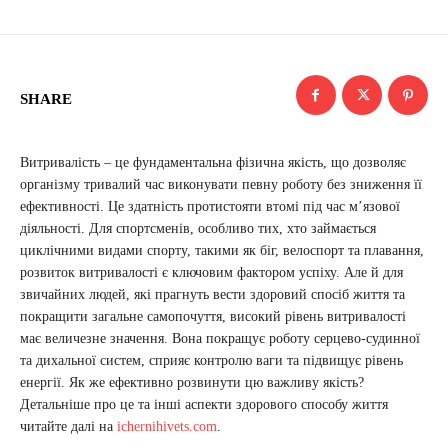
SHARE
Витривалість – це фундаментальна фізична якість, що дозволяє
організму тривалий час виконувати певну роботу без зниження її
ефективності. Це здатність протистояти втомі під час м’язової
діяльності. Для спортсменів, особливо тих, хто займається
циклічними видами спорту, такими як біг, велоспорт та плавання,
розвиток витривалості є ключовим фактором успіху. Але й для
звичайних людей, які прагнуть вести здоровий спосіб життя та
покращити загальне самопочуття, високий рівень витривалості
має величезне значення. Вона покращує роботу серцево-судинної
та дихальної систем, сприяє контролю ваги та підвищує рівень
енергії. Як же ефективно розвинути цю важливу якість?
Детальніше про це та інші аспекти здорового способу життя
читайте далі на
ichernihivets.com
.