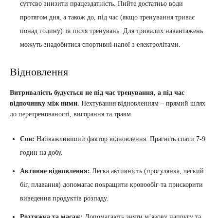
суттєво знизити працездатність. Пийте достатньо води
протягом дня, а також до, під час (якщо тренування триває
понад годину) та після тренувань. Для тривалих навантажень
можуть знадобитися спортивні напої з електролітами.
Відновлення
Витривалість будується не під час тренування, а під час
відпочинку між ними.
Нехтування відновленням – прямий шлях
до перетренованості, вигорання та травм.
Сон:
Найважливіший фактор відновлення. Прагніть спати 7-9
годин на добу.
Активне відновлення:
Легка активність (прогулянка, легкий
біг, плавання) допомагає покращити кровообіг та прискорити
виведення продуктів розпаду.
Розтяжка та масаж:
Допомагають зняти м’язову напругу та