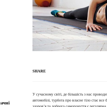
SHARE
У сучасному світі, де більшість з нас провод
автомобілі, турбота про власне тіло стає вс
начні
здоров’я та доброго самопочуття є регулярна 