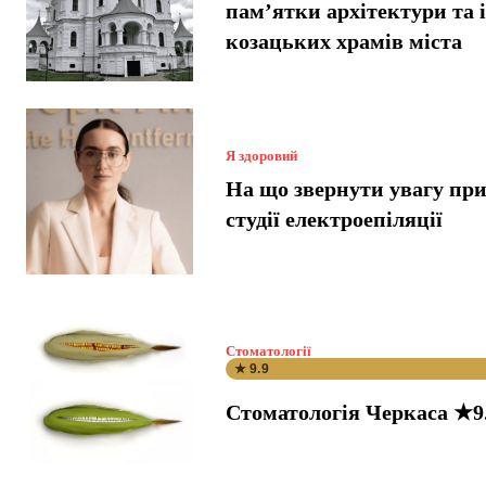
пам’ятки архітектури та і
козацьких храмів міста
Я здоровий
На що звернути увагу при
студії електроепіляції
Стоматології
★ 9.9
Стоматологія Черкаса ★9