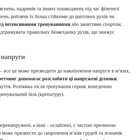
тягнень, надривів та інших пошкоджень під час фізичної
жень, роблячи їх більш стійкими до раптових рухів чи
ед інтенсивними тренуваннями
або заняттями спортом.
ідтримувати правильну біомеханіку рухів, що знижує
 напруги
 – все це може призводити до накопичення напруги в м’язах,
етчинг допомагає розслабити ці напружені ділянки
,
чуття. Розтяжка після тренування сприяє виведенню
енувальний біль (крепатуру).
перенапружені, а інші – ослаблені, є частою причиною
 може призвести до скорочення м’язів грудей та згиначів