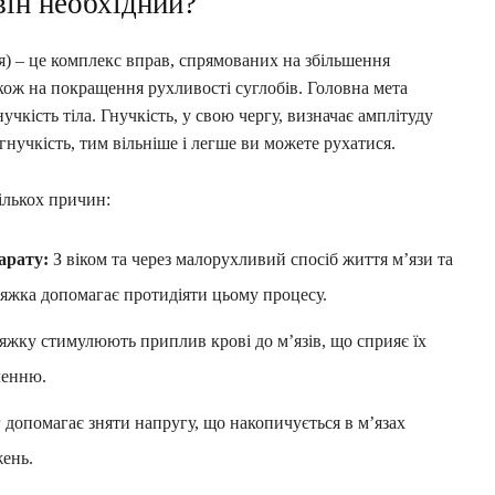
він необхідний?
ння) – це комплекс вправ, спрямованих на збільшення
також на покращення рухливості суглобів. Головна мета
чкість тіла. Гнучкість, у свою чергу, визначає амплітуду
нучкість, тим вільніше і легше ви можете рухатися.
ількох причин:
арату:
З віком та через малорухливий спосіб життя м’язи та
тяжка допомагає протидіяти цьому процесу.
яжку стимулюють приплив крові до м’язів, що сприяє їх
ленню.
допомагає зняти напругу, що накопичується в м’язах
жень.