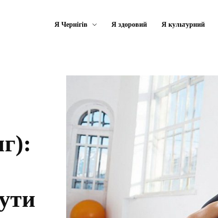
Я Чернігів
Я здоровий
Я культурний
г):
нути