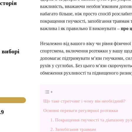
сторія
важливість, вважаючи необов’язковим допов
набагато більше, ніж просто спосіб розслаби
покращення гнучкості, запобігання травмам т
важлива і як правильно її виконувати –
про ц
Незалежно від вашого віку чи рівня фізичної
 виборі
спортсмена, включення розтяжки у вашу щод
допомагає підтримувати м’язи гнучкими, си
рухів у суглобах. Без цього м’язи скорочуют
обмеження рухливості та підвищеного ризик
Що таке стретчинг і чому він необхідний?
Основні переваги регулярної розтяжки
.9
1. Покращення гнучкості та діапазону рух
2. Запобігання травмам