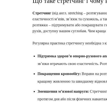
Що таке стретчинг і чому 
Стретчинг
(від англ. stretching – розтягува
еластичності м’язів, зв’язок та сухожиль, а 
розтяжки – підтримувати або покращувати гну
рухів, доступну вашим суглобам. Чим краща г
Регулярна практика стретчингу необхідна з к
Підтримка здоров’я опорно-рухового ап
зв’язки втрачають свою еластичність. Роз
Покращення кровообігу:
Вправи на розт
кращому живленню та швидшому віднов
Зменшення м’язової напруги:
Стретчинг 
протягом дня або після фізичних наванта