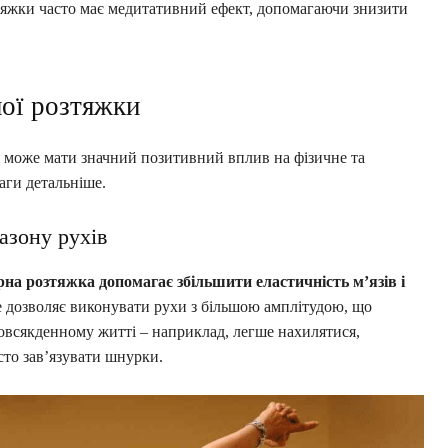
яжки часто має медитативний ефект, допомагаючи знизити
ної розтяжки
 може мати значний позитивний вплив на фізичне та
аги детальніше.
азону рухів
на розтяжка допомагає збільшити еластичність м’язів і
е дозволяє виконувати рухи з більшою амплітудою, що
повсякденному житті – наприклад, легше нахилятися,
сто зав’язувати шнурки.