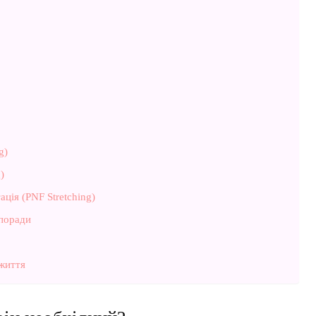
g)
)
ція (PNF Stretching)
 поради
 життя