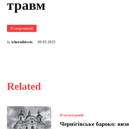
травм
Я спортивний
ichernihivets
06.05.2025
By
Related
Я культурний
Чернігівське бароко: виз