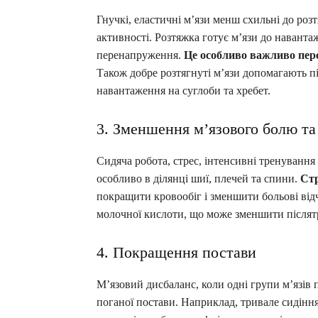
Гнучкі, еластичні м’язи менш схильні до роз
активності. Розтяжка готує м’язи до наванта
перенапруження.
Це особливо важливо пер
Також добре розтягнуті м’язи допомагають п
навантаження на суглоби та хребет.
3. Зменшення м’язового болю та
Сидяча робота, стрес, інтенсивні тренування
особливо в ділянці шиї, плечей та спини.
Стр
покращити кровообіг і зменшити больові від
молочної кислоти, що може зменшити післятр
4. Покращення постави
М’язовий дисбаланс, коли одні групи м’язів 
поганої постави. Наприклад, тривале сидіння