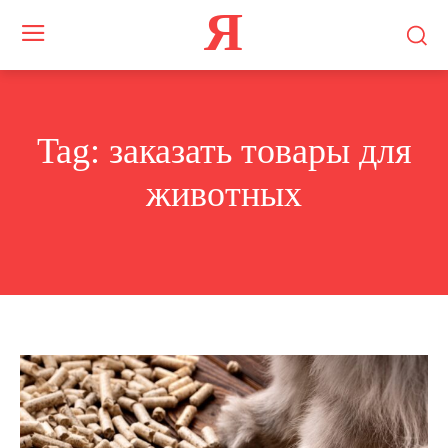
Я
Tag:
заказать товары для
животных