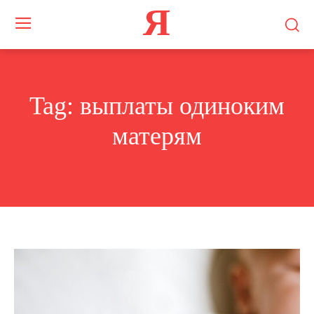
Я
Tag:
выплаты одиноким
матерям