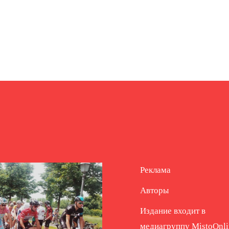
Реклама
Авторы
Издание входит в
медиагруппу
MistoOnli