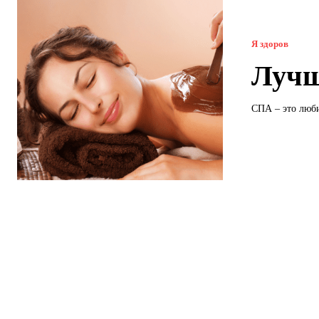
Я здоров
Лучш
СПА – это люби