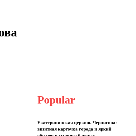
ова
Popular
Екатерининская церковь Чернигова:
визитная карточка города и яркий
образец казацкого барокко