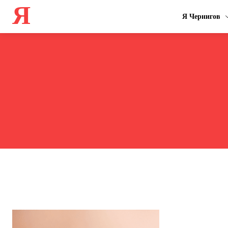
Я
Я Чернигов