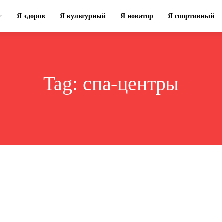
Я здоров
Я культурный
Я новатор
Я спортивный
Tag:
спа-центры