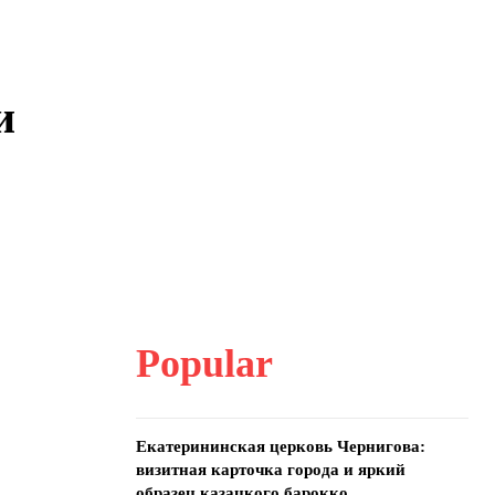
и
Popular
Екатерининская церковь Чернигова:
визитная карточка города и яркий
образец казацкого барокко