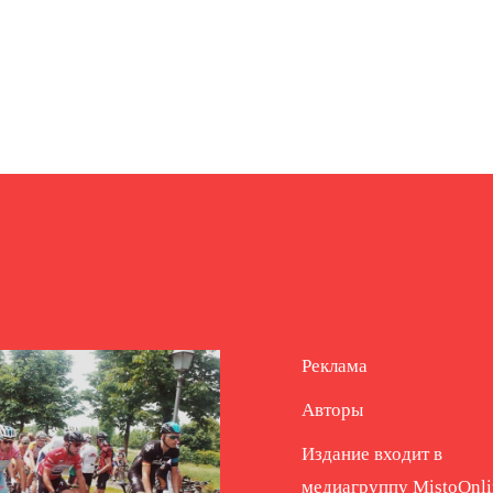
Реклама
Авторы
Издание входит в
медиагруппу
MistoOnli