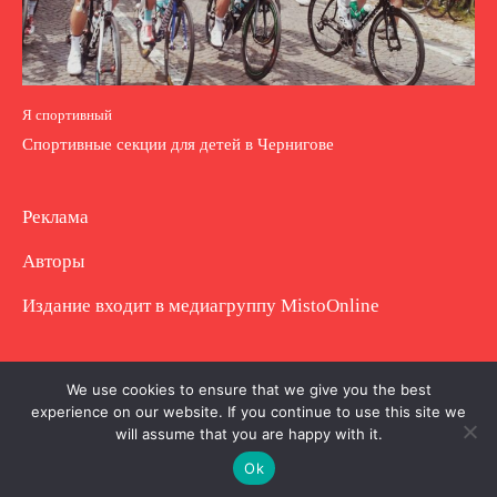
Я спортивный
Спортивные секции для детей в Чернигове
Реклама
Авторы
Издание входит в медиагруппу
MistoOnline
Copyright © Полное использование материала
We use cookies to ensure that we give you the best
experience on our website. If you continue to use this site we
запрещено. Частично разрешено с гиперссылкой.
will assume that you are happy with it.
Ok
.
.
.