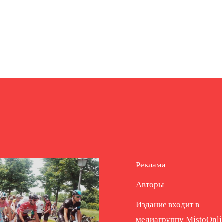
Реклама
Авторы
Издание входит в
медиагруппу
MistoOnli