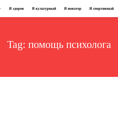
Я здоров
Я культурный
Я новатор
Я спортивный
Tag:
помощь психолога