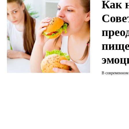
Как 
Сове
прео
пище
эмоц
В современном 