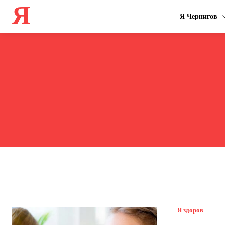
Я
Я Чернигов
Я здоров