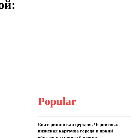
ой:
Popular
Екатерининская церковь Чернигова:
визитная карточка города и яркий
образец казацкого барокко