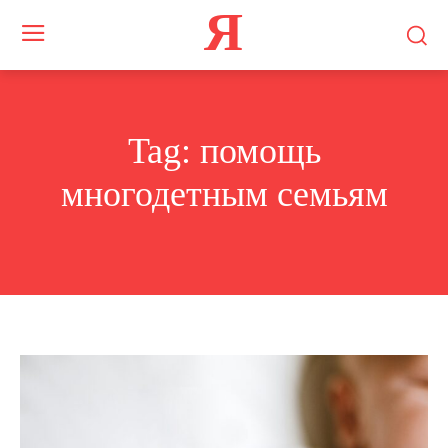
Я
Tag:
помощь
многодетным семьям