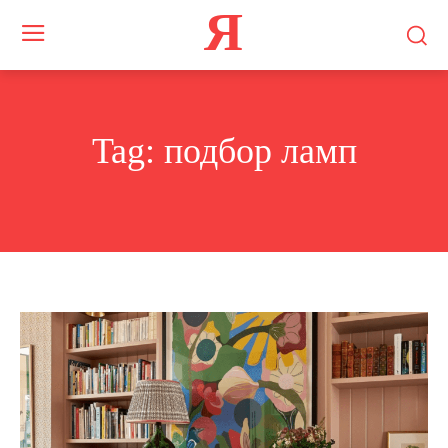
Я
Tag:
подбор ламп