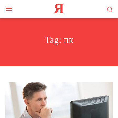
Я
Tag:
пк