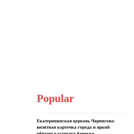
и
Popular
Екатерининская церковь Чернигова:
визитная карточка города и яркий
образец казацкого барокко