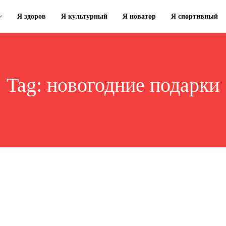
Я здоров
Я культурный
Я новатор
Я спортивный
Tag:
новогодние подарки