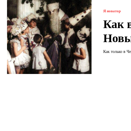
Я новатор
Как 
Новы
Как только в Ч