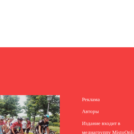
Реклама
Авторы
Издание входит в
медиагруппу
MistoOnli