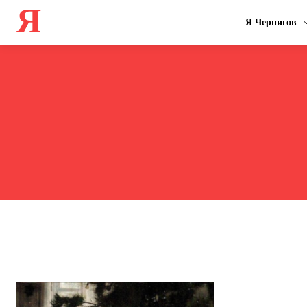
Я
Я Чернигов