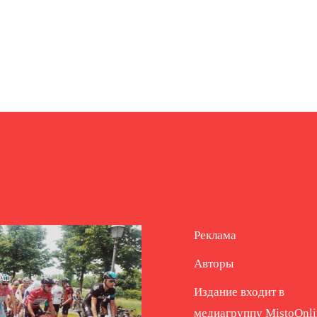
Реклама
Авторы
Издание входит в
медиагруппу
MistoOnli