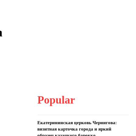
а
Popular
Екатерининская церковь Чернигова:
визитная карточка города и яркий
образец казацкого барокко