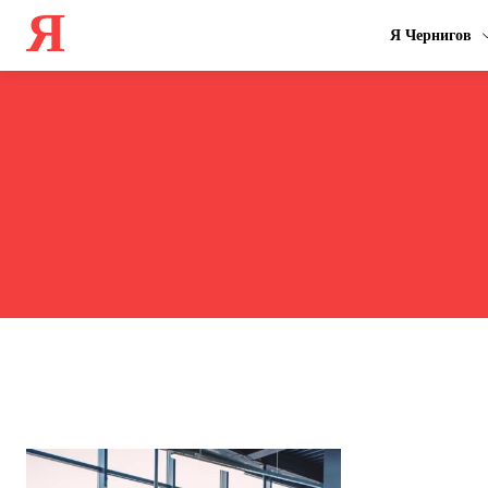
Я
Я Чернигов