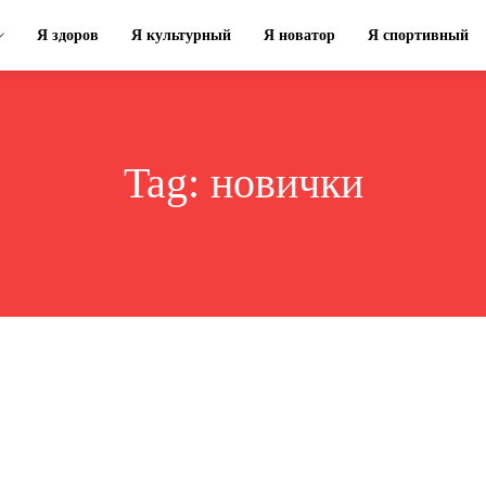
Я здоров
Я культурный
Я новатор
Я спортивный
Tag:
новички