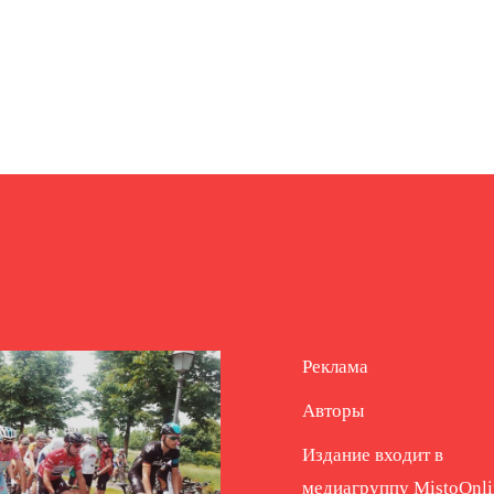
Реклама
Авторы
Издание входит в
медиагруппу
MistoOnli