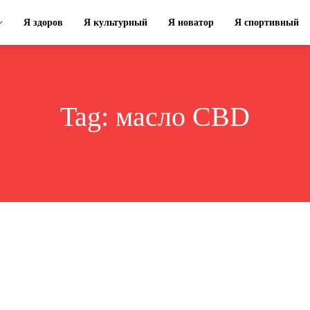
Я здоров
Я культурный
Я новатор
Я спортивный
Tag:
масло CBD