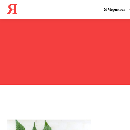
Я
Я Чернигов