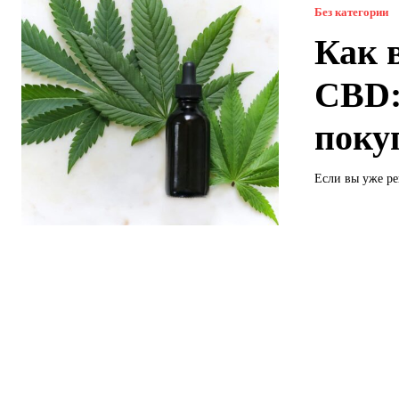
Без категории
Как 
CBD:
поку
Если вы уже ре