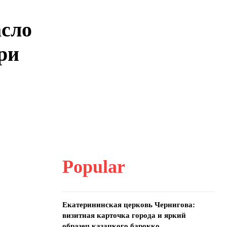
асло
ри
Popular
Екатерининская церковь Чернигова:
визитная карточка города и яркий
образец казацкого барокко