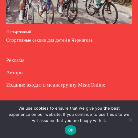
Я спортивный
Спортивные секции для детей в Чернигове
Реклама
Авторы
Издание входит в медиагруппу
MistoOnline
Copyright © Полное использование материала
We use cookies to ensure that we give you the best
experience on our website. If you continue to use this site we
запрещено. Частично разрешено с гиперссылкой.
will assume that you are happy with it.
Ok
.
.
.