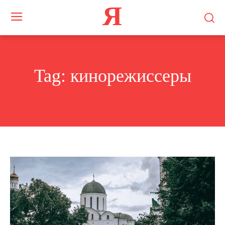
Я
Tag:
кинорежиссеры