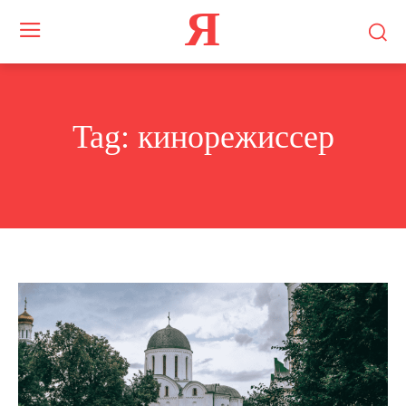
Я
Tag:
кинорежиссер