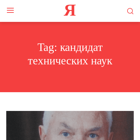
Я
Tag:
кандидат
технических наук