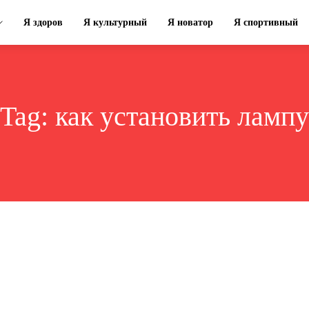
Я здоров
Я культурный
Я новатор
Я спортивный
Tag:
как установить лампу