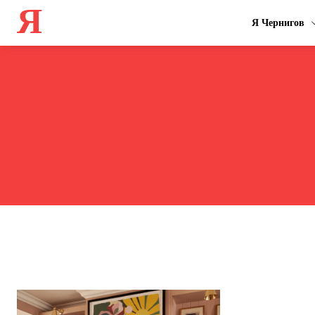
Я
Я Чернигов