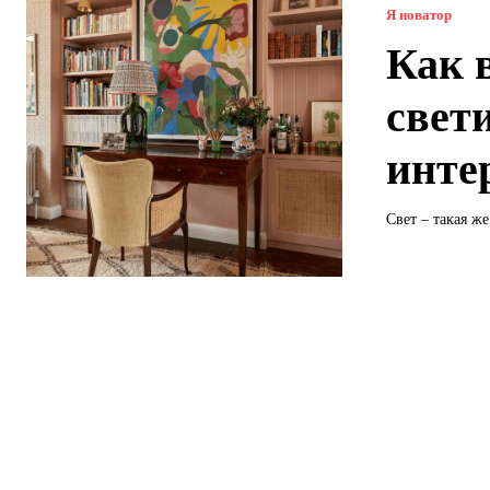
Я новатор
Как 
свет
инте
Свет – такая же