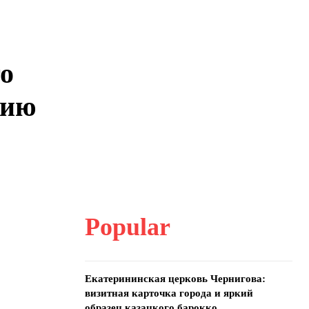
го
нию
Popular
Екатерининская церковь Чернигова:
визитная карточка города и яркий
образец казацкого барокко