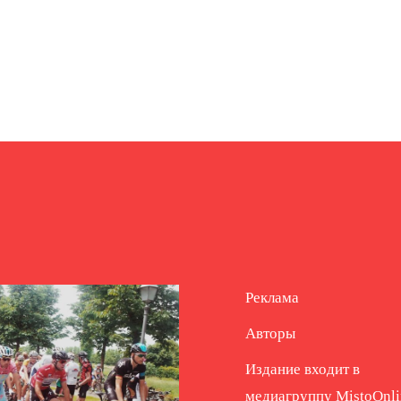
Реклама
Авторы
Издание входит в
медиагруппу
MistoOnli