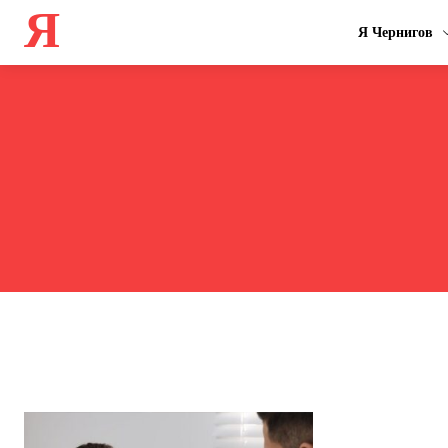
Я
Я Чернигов