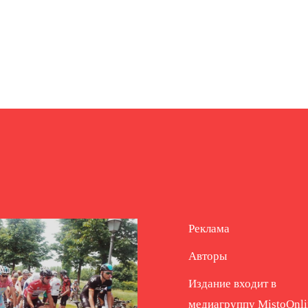
Реклама
Авторы
Издание входит в
медиагруппу
MistoOnli