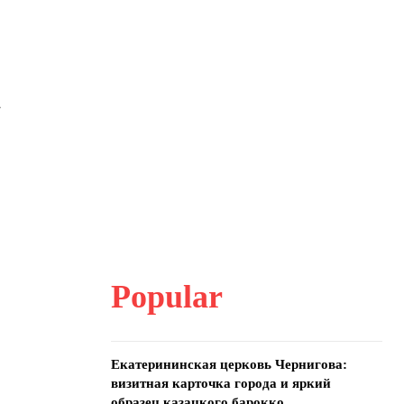
а
Popular
Екатерининская церковь Чернигова:
визитная карточка города и яркий
образец казацкого барокко