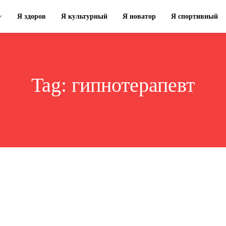
Я здоров
Я культурный
Я новатор
Я спортивный
Tag:
гипнотерапевт