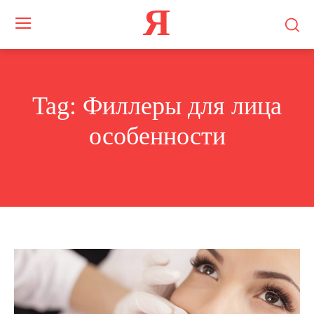
Я
Tag:
Филлеры для лица
особенности