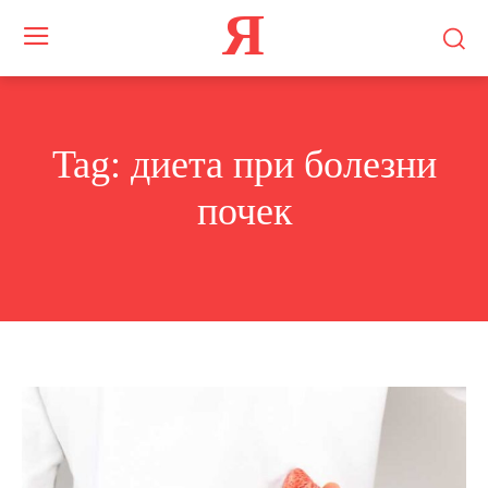
Я
Tag:
диета при болезни
почек