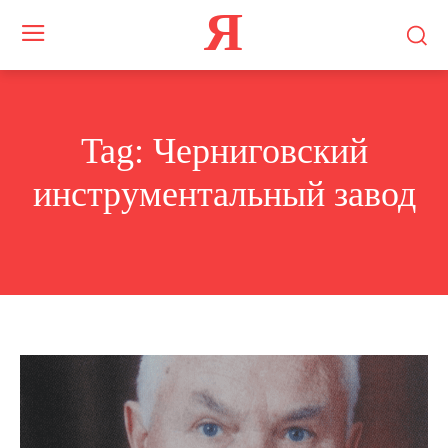
Я
Tag:
Черниговский
инструментальный завод