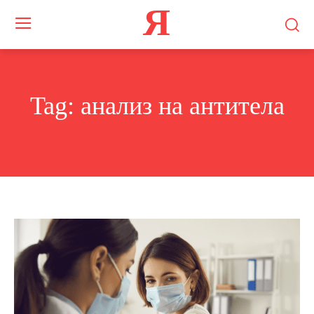
Я
Tag:
анализ на антитела