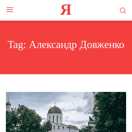
Я
Tag:
Александр Довженко