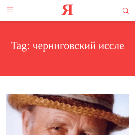
Я
Tag:
черниговский иссле