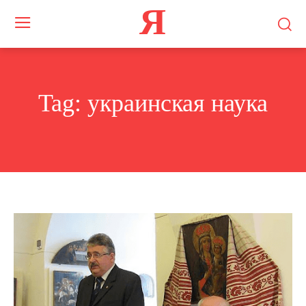
Я
Tag:
украинская наука