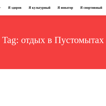
Я здоров
Я культурный
Я новатор
Я спортивный
Tag:
отдых в Пустомытах