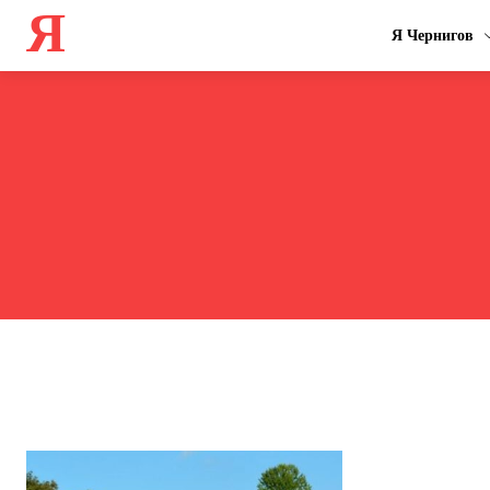
Я
Я Чернигов