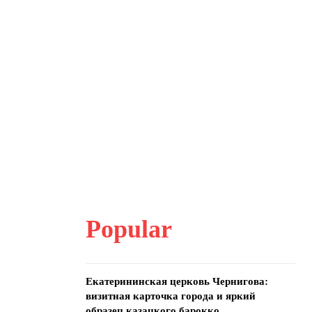
Popular
Екатерининская церковь Чернигова:
визитная карточка города и яркий
образец казацкого барокко