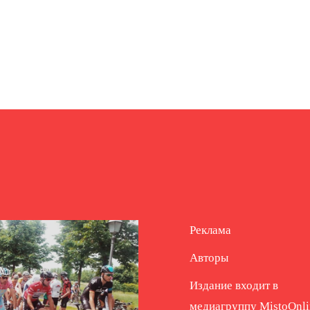
Реклама
Авторы
Издание входит в
медиагруппу
MistoOnli