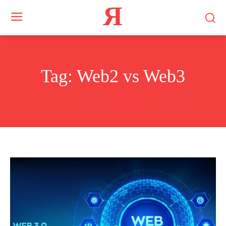
Я
Tag:
Web2 vs Web3