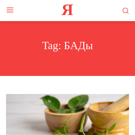
Я
Tag:
БАДы