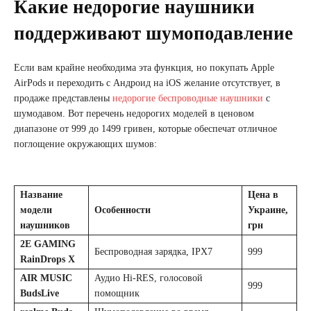
Какие недорогие наушники
поддерживают шумоподавление
Если вам крайне необходима эта функция, но покупать Apple
AirPods и переходить с Андроид на iOS желание отсутствует, в
продаже представлены
недорогие беспроводные наушники
с
шумодавом. Вот перечень недорогих моделей в ценовом
диапазоне от 999 до 1499 гривен, которые обеспечат отличное
поглощение окружающих шумов:
Название
Цена в
модели
Особенности
Украине,
наушников
грн
2E GAMING
Беспроводная зарядка, IPX7
999
RainDrops Х
AIR MUSIC
Аудио Hi-RES, голосовой
999
BudsLive
помощник