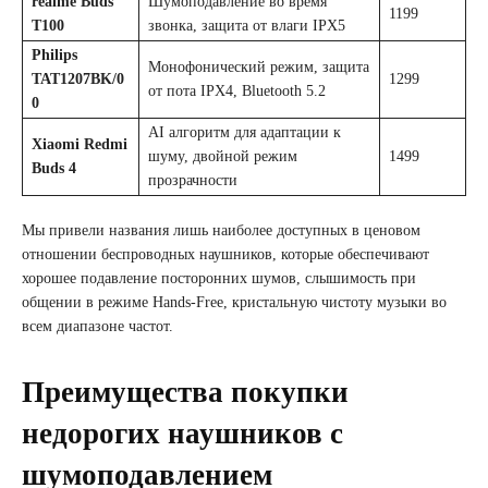
realme Buds
Шумоподавление во время
1199
T100
звонка, защита от влаги IPX5
Philips
Монофонический режим, защита
TAT1207BK/0
1299
от пота IPX4, Bluetooth 5.2
0
AI алгоритм для адаптации к
Xiaomi Redmi
шуму, двойной режим
1499
Buds 4
прозрачности
Мы привели названия лишь наиболее доступных в ценовом
отношении беспроводных наушников, которые обеспечивают
хорошее подавление посторонних шумов, слышимость при
общении в режиме Hands-Free, кристальную чистоту музыки во
всем диапазоне частот.
Преимущества покупки
недорогих наушников с
шумоподавлением