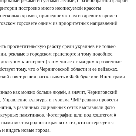
ирокими реками и густыми лесами, с разнообразной флорой
ерритории построено много неописуемой красоты
 несколько храмов, пришедших к нам из древних времен.
говском горсовете одним из приоритетных направлений
ть просветительскую работу среди украинев не только
ии, рекламе в городском транспорте и тому подобное.
доступом к интернет (в том числе с выходом в различные
ствует тому, что о Черниговской области и ее пейзажах,
ской совет решил рассказывать в Фейсбуке или Инстаграми.
узнало как можно больше людей, а значит, Черниговский
в, Управление культуры и туризма ЧМР решило провести
иятия, в различных социальных сетях выставляли фото
тектурных памятников. Фотографии шли под хэштегом #
ными местам родного края всех тех, кто интересуется
 и видеть новые города.