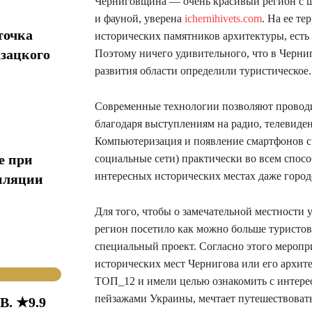
Черниговщина — очень красивый регион с ш
и фауной, уверена
ichernihivets.com
. На ее т
точка
исторических памятников архитектуры, есть
азацкого
Поэтому ничего удивительного, что в Черни
развития области определили туристическое.
Современные технологии позволяют проводи
благодаря выступлениям на радио, телевиден
Компьютеризация и появление смартфонов с 
е при
социальные сети) практически во всем способ
интересных исторических местах даже город
иляции
Для того, чтобы о замечательной местности 
регион посетило как можно больше туристо
специальный проект. Согласно этого меропр
исторических мест Чернигова или его архи
ТОП_12 и имели целью ознакомить с интерес
пейзажами Украины, мечтает путешествовать
В. ★9.9