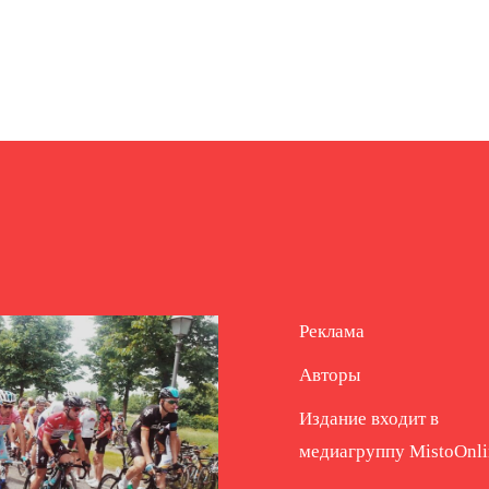
Реклама
Авторы
Издание входит в
медиагруппу
MistoOnli