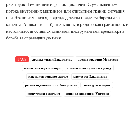
риелторов. Тем не менее, рынок цикличен. С уменьшением
потока внутренних мигрантов или открытием границ ситуация
неизбежно изменится, и арендодателям придется бороться за
клиента. А пока что — бдительность, юридическая грамотность и
настойчивость остаются главными инструментами арендатора в
борьбе за справедливую цену.
TAGS
аренда жилья Закарпатье
аренда квартир Мукачево
жилье для переселенцев
завышенные цены на аренду
как найти дешевое жилье
риелторы Закарпатья
рынок недвижимости Закарпатье
снять дом в горах
спекуляция с жильем
цены на квартиры Ужгород