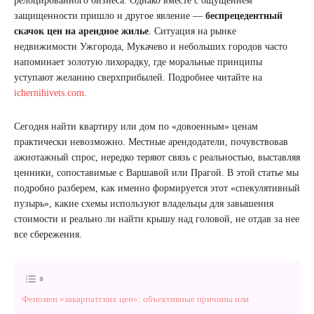
релоцированного бизнеса. Однако вместе с ощущением
защищенности пришло и другое явление —
беспрецедентный
скачок цен на арендное жилье
. Ситуация на рынке
недвижимости Ужгорода, Мукачево и небольших городов часто
напоминает золотую лихорадку, где моральные принципы
уступают желанию сверхприбылей. Подробнее читайте на
ichernihivets.com
.
Сегодня найти квартиру или дом по «довоенным» ценам
практически невозможно. Местные арендодатели, почувствовав
ажиотажный спрос, нередко теряют связь с реальностью, выставляя
ценники, сопоставимые с Варшавой или Прагой. В этой статье мы
подробно разберем, как именно формируется этот «спекулятивный
пузырь», какие схемы используют владельцы для завышения
стоимости и реально ли найти крышу над головой, не отдав за нее
все сбережения.
Феномен «закарпатских цен»: объективные причины или