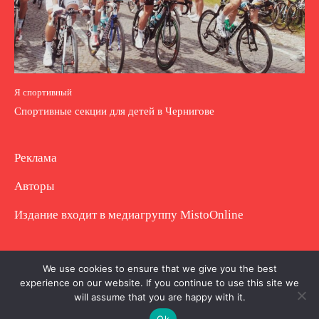
Я спортивный
Спортивные секции для детей в Чернигове
Реклама
Авторы
Издание входит в медиагруппу
MistoOnline
Copyright © Полное использование материала
We use cookies to ensure that we give you the best
experience on our website. If you continue to use this site we
запрещено. Частично разрешено с гиперссылкой.
will assume that you are happy with it.
Ok