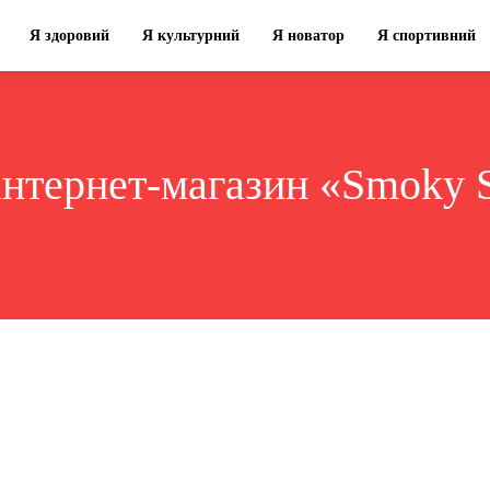
Я здоровий
Я культурний
Я новатор
Я спортивний
інтернет-магазин «Smoky 