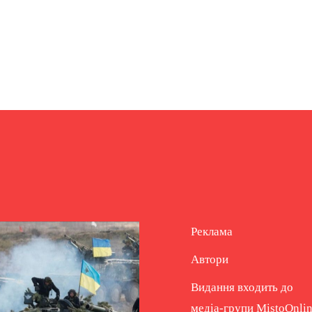
Реклама
Автори
Видання входить до
медіа-групи
MistoOnli