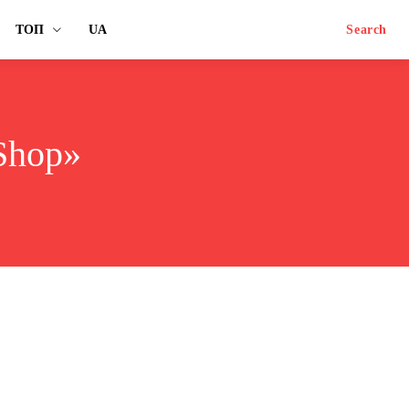
ТОП
UA
Search
Shop»