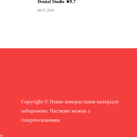
Dental Studio ★9.7
06.07.2026
Copyright © Повне використання матеріалу
заборонено. Частково можна з
гіперпосиланням.
ne