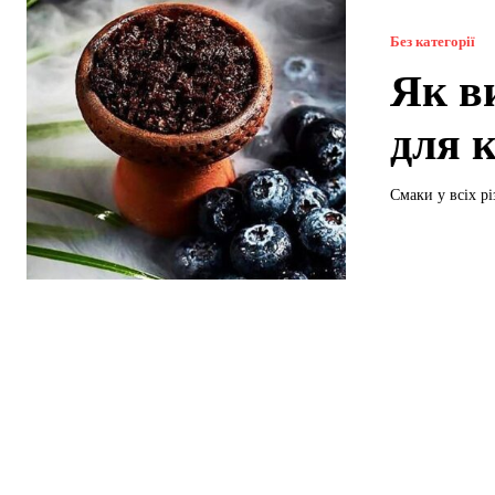
Без категорії
Як в
для 
Смаки у всіх рі