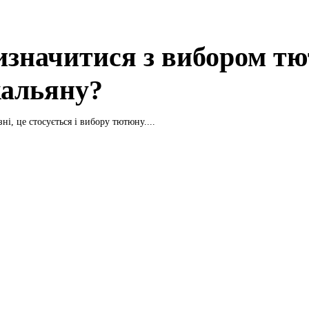
изначитися з вибором т
кальяну?
зні, це стосується і вибору тютюну....