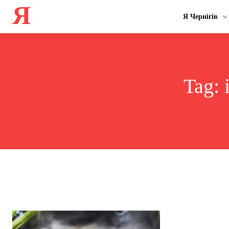
Я
Я Чернігів
Tag: