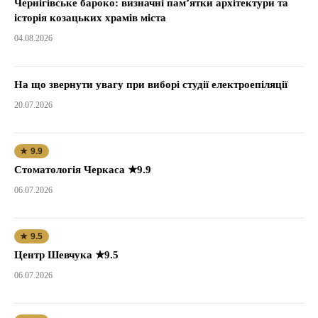
Чернігівське бароко: визначні пам’ятки архітектури та
історія козацьких храмів міста
04.08.2026
На що звернути увагу при виборі студії електроепіляції
20.07.2026
★ 9.9
Стоматологія Черкаса ★9.9
06.07.2026
★ 9.5
Центр Шевчука ★9.5
06.07.2026