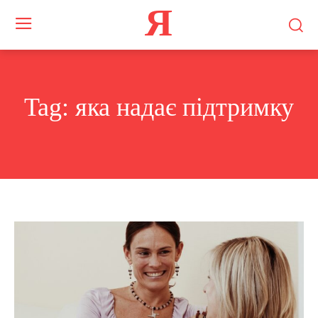
Я
Tag:
яка надає підтримку