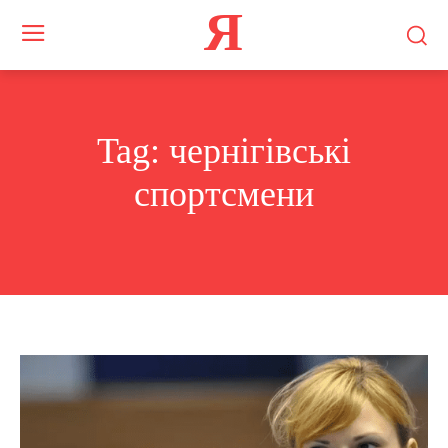
Я
Tag:
чернігівські
спортсмени