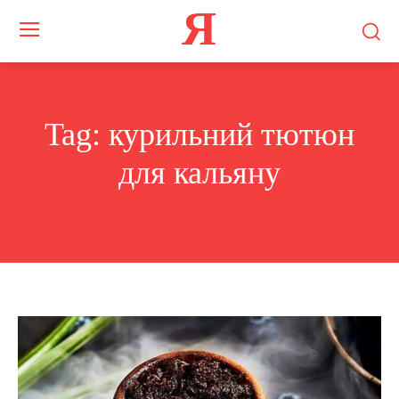
Я
Tag:
курильний тютюн
для кальяну