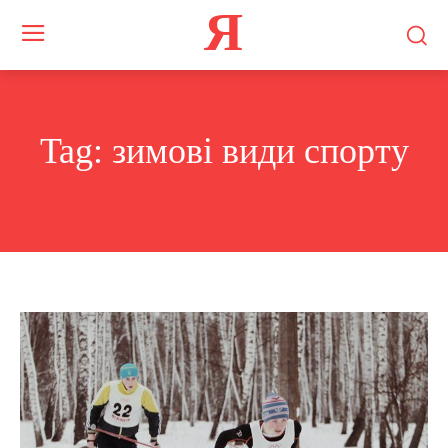
Я
Tag:
зимові види спорту