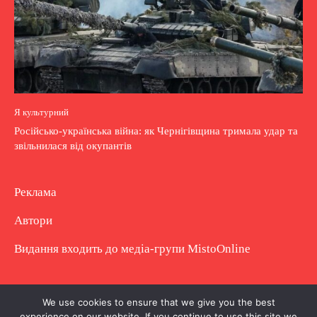
Я культурний
Російсько-українська війна: як Чернігівщина тримала удар та
звільнилася від окупантів
Реклама
Автори
Видання входить до медіа-групи
MistoOnline
Copyright © Повне використання матеріалу
We use cookies to ensure that we give you the best
experience on our website. If you continue to use this site we