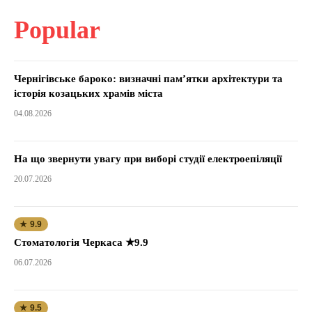
Popular
Чернігівське бароко: визначні пам’ятки архітектури та
історія козацьких храмів міста
04.08.2026
На що звернути увагу при виборі студії електроепіляції
20.07.2026
★ 9.9
Стоматологія Черкаса ★9.9
06.07.2026
★ 9.5