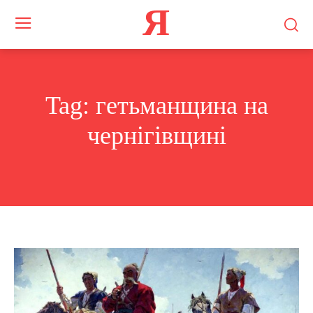
Я
Tag:
гетьманщина на
чернігівщині