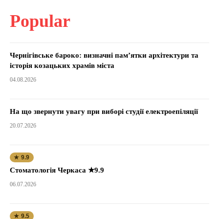
Popular
Чернігівське бароко: визначні пам’ятки архітектури та
історія козацьких храмів міста
04.08.2026
На що звернути увагу при виборі студії електроепіляції
20.07.2026
★ 9.9
Стоматологія Черкаса ★9.9
06.07.2026
★ 9.5