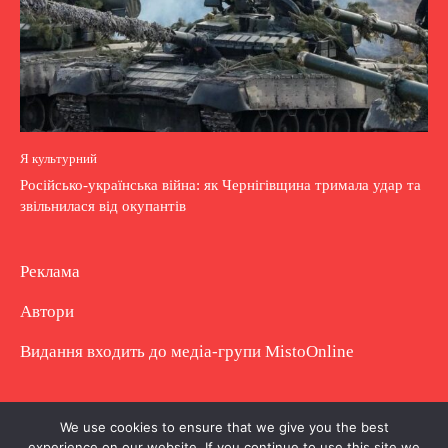
Я культурний
Російсько-українська війна: як Чернігівщина тримала удар та
звільнилася від окупантів
Реклама
Автори
Видання входить до медіа-групи
MistoOnline
Copyright © Повне використання матеріалу
We use cookies to ensure that we give you the best
experience on our website. If you continue to use this site we