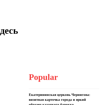
десь
Popular
Екатерининская церковь Чернигова:
визитная карточка города и яркий
образец казацкого барокко