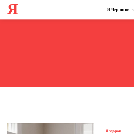
Я
Я Чернигов
Я здоров