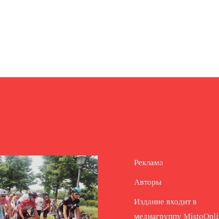
Реклама
Авторы
Издание входит в
медиагруппу
MistoOnli