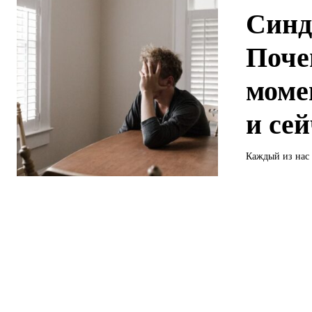
Синд
Поче
моме
и се
Каждый из нас 