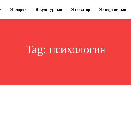
Я здоров
Я культурный
Я новатор
Я спортивный
Tag:
психология