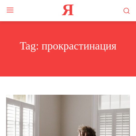
Я
Tag:
прокрастинация