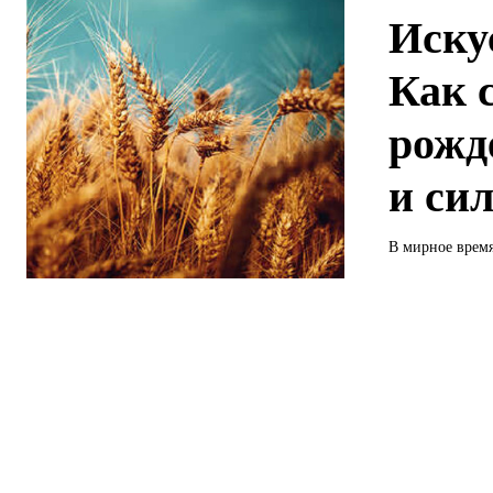
Иску
Как 
рожд
и си
В мирное время