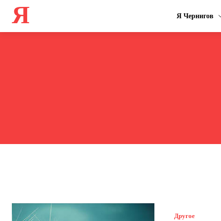
Я
Я Чернигов
Другое