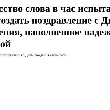
сство слова в час испыт
создать поздравление с 
ения, наполненное наде
лой
 поздравления с Днем рождения часто были...