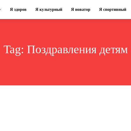
Я здоров
Я культурный
Я новатор
Я спортивный
Tag:
Поздравления детям