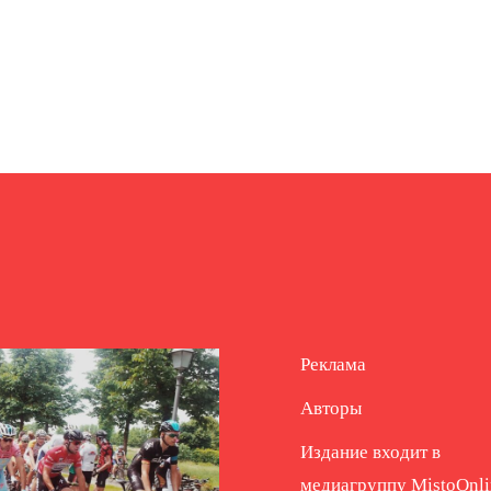
Реклама
Авторы
Издание входит в
медиагруппу
MistoOnli