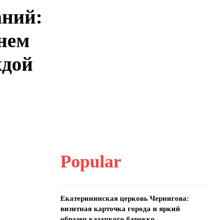
аний:
Днем
ждой
Popular
Екатерининская церковь Чернигова:
визитная карточка города и яркий
образец казацкого барокко