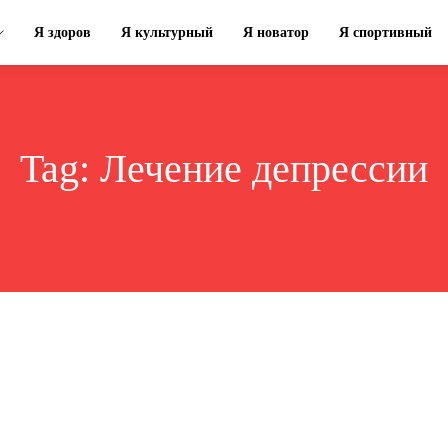
Я здоров
Я культурный
Я новатор
Я спортивный
Tag:
Лечение депрессии