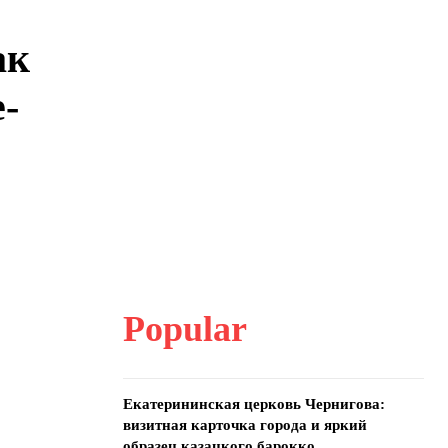
ак
-
Popular
Екатерининская церковь Чернигова:
визитная карточка города и яркий
образец казацкого барокко