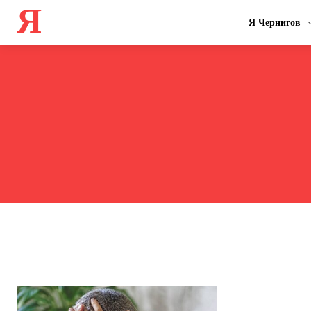
Я
Я Чернигов