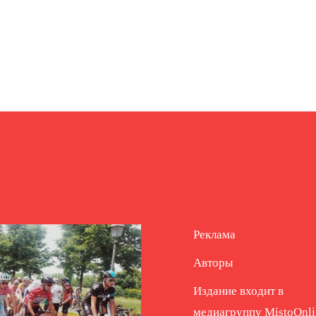
Реклама
Авторы
Издание входит в
медиагруппу
MistoOnli