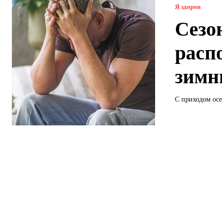
Я здоров
Сезо
расп
зимн
С приходом осе