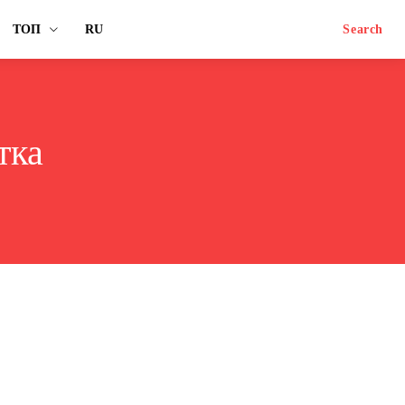
ТОП
RU
Search
тка