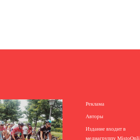
Реклама
Авторы
Издание входит в
медиагруппу
MistoOnli