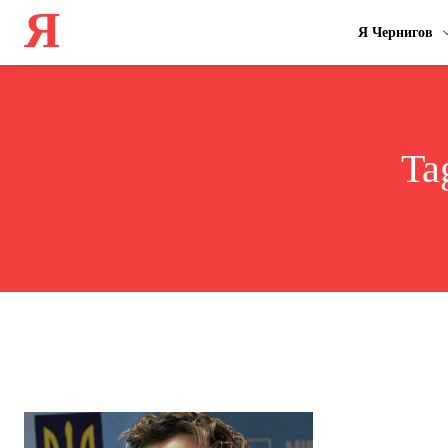
Я
Я Чернигов
Ta