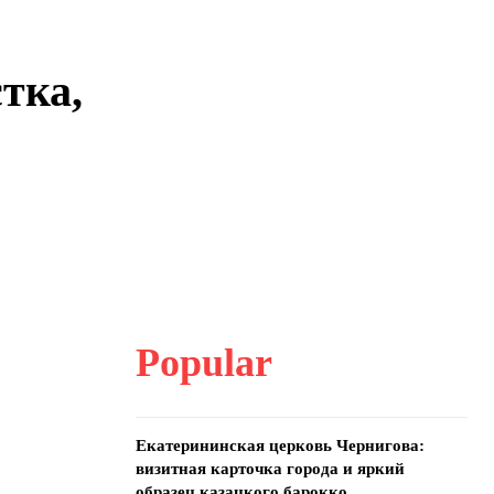
тка,
Popular
Екатерининская церковь Чернигова:
визитная карточка города и яркий
образец казацкого барокко