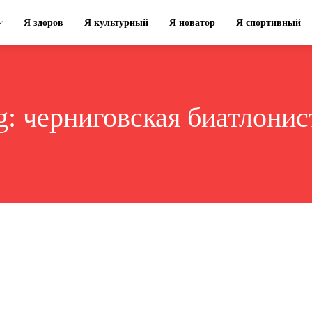
Я здоров
Я культурный
Я новатор
Я спортивный
g:
черниговская биатлонис